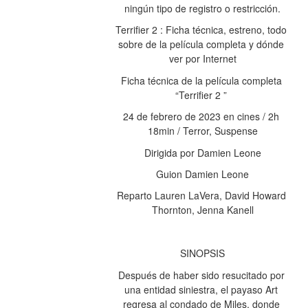
ningún tipo de registro o restricción.
Terrifier 2 : Ficha técnica, estreno, todo 
sobre de la película completa y dónde 
ver por Internet
Ficha técnica de la película completa 
“Terrifier 2 ” 
24 de febrero de 2023 en cines / 2h 
18min / Terror, Suspense
Dirigida por Damien Leone
Guion Damien Leone
Reparto Lauren LaVera, David Howard 
Thornton, Jenna Kanell
SINOPSIS
Después de haber sido resucitado por 
una entidad siniestra, el payaso Art 
regresa al condado de Miles, donde 