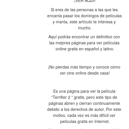
¡VER AQUI!
Si eres de las personas a las que les 
encanta pasar los domingos de películas 
y manta, este artículo te interesa y 
mucho.
Aquí podrás encontrar un definitivo con 
las mejores páginas para ver películas 
online gratis en español y latino.
¡No pierdas más tiempo y conoce cómo 
ver cine online desde casa!
Es una página para ver la película 
“Terrifier 2 ” gratis, pero este tipo de 
páginas abren y cierran continuamente 
debido a los derechos de autor. Por este 
motivo, cada vez es más difícil ver 
películas gratis en Internet.