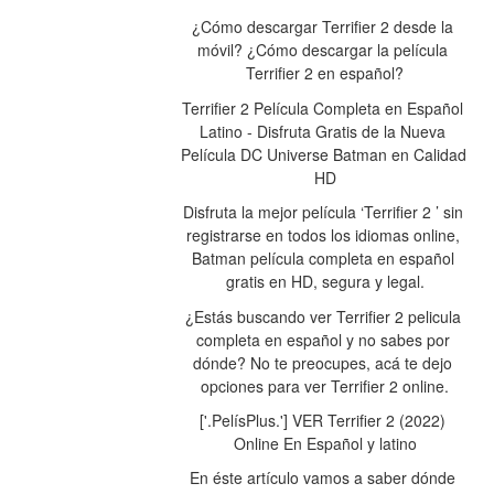
¿Cómo descargar Terrifier 2 desde la 
móvil? ¿Cómo descargar la película 
Terrifier 2 en español?
Terrifier 2 Película Completa en Español 
Latino - Disfruta Gratis de la Nueva 
Película DC Universe Batman en Calidad 
HD
Disfruta la mejor película ‘Terrifier 2 ’ sin 
registrarse en todos los idiomas online, 
Batman película completa en español 
gratis en HD, segura y legal.
¿Estás buscando ver Terrifier 2 pelicula 
completa en español y no sabes por 
dónde? No te preocupes, acá te dejo 
opciones para ver Terrifier 2 online.
['.PelísPlus.'] VER Terrifier 2 (2022) 
Online En Español y latino
En éste artículo vamos a saber dónde 