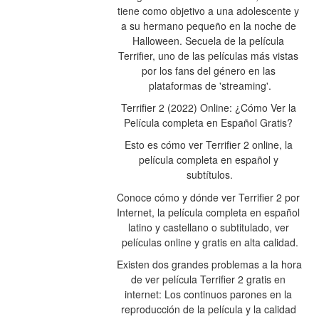
tiene como objetivo a una adolescente y 
a su hermano pequeño en la noche de 
Halloween. Secuela de la película 
Terrifier, uno de las películas más vistas 
por los fans del género en las 
plataformas de 'streaming'.
Terrifier 2 (2022) Online: ¿Cómo Ver la 
Película completa en Español Gratis? 
Esto es cómo ver Terrifier 2 online, la 
película completa en español y 
subtítulos.
Conoce cómo y dónde ver Terrifier 2 por 
Internet, la película completa en español 
latino y castellano o subtitulado, ver 
películas online y gratis en alta calidad.
Existen dos grandes problemas a la hora 
de ver película Terrifier 2 gratis en 
internet: Los continuos parones en la 
reproducción de la película y la calidad 